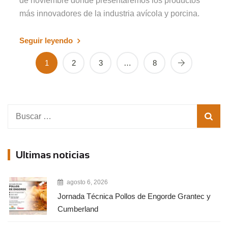
de noviembre donde presentaremos los productos
más innovadores de la industria avícola y porcina.
Seguir leyendo
1
2
3
…
8
Buscar:
Ultimas noticias
agosto 6, 2026
Jornada Técnica Pollos de Engorde Grantec y
Cumberland