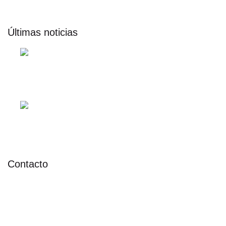
Últimas noticias
agosto 6, 2026
Jornada Técnica Pollos de Engorde
Grantec y Cumberland
agosto 5, 2026
Visita técnica en San Pablo junto a Las
Camelias
Contacto
Av. San Martín 1259, Colón, Entre Ríos, Argentina
+54 3447 423090
contacto@grantecsa.com