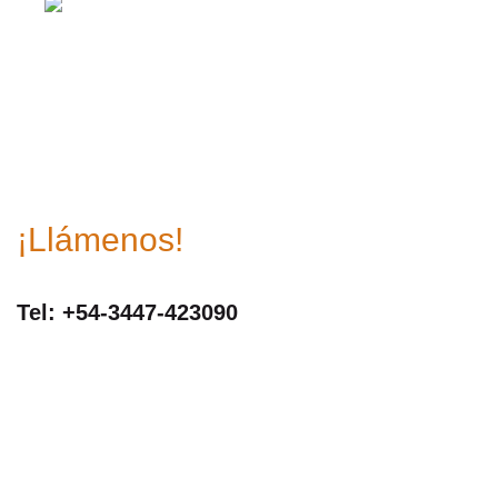
¿Dónde estamos?
¡Llámenos!
Tel: +54-3447-423090
Horarios de atención