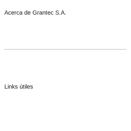
Acerca de Grantec S.A.
Nos especializamos en la comercialización, importación,
fabricación y diseño de equipos y sistemas para
instalaciones avícolas, porcinas y plantas de acopio.
Encuéntrenos en el mapa
Links útiles
Productos
Descargas
Trabaje con nosotros