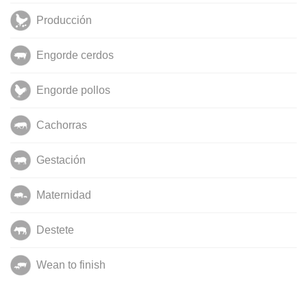
Producción
Engorde cerdos
Engorde pollos
Cachorras
Gestación
Maternidad
Destete
Wean to finish